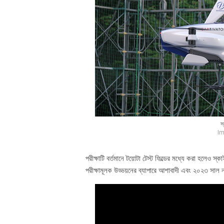
স
Im
পরীক্ষাটি বর্তমানে টয়োটা টেস্ট ফিল্ডের মধ্যে করা হলেও স
পরীক্ষামূলক উড্ডয়নের ব্যাপারে আশাবাদী এব‌ং ২০২৩ সাল